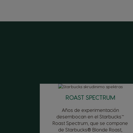
ROAST SPECTRUM
Años de experimentación
desembocan en el Starbucks™
Roast Spectrum, que se compone
de Starbucks® Blonde Roast,