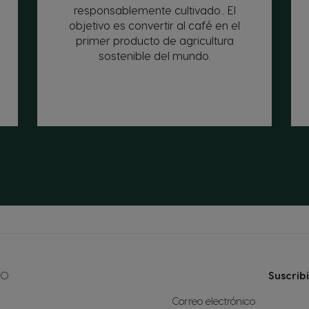
responsablemente cultivado.. El
objetivo es convertir al café en el
primer producto de agricultura
sostenible del mundo.
NO
Suscrib
Inscríbase
Correo electrónico
a