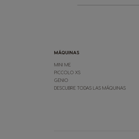
nuestro
boletín
de
noticias:
MÁQUINAS
MINI ME
PICCOLO XS
GENIO
DESCUBRE TODAS LAS MÁQUINAS