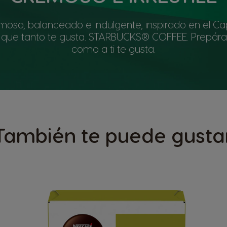
moso, balanceado e indulgente, inspirado en el C
ue tanto te gusta. STARBUCKS® COFFEE. Prepáral
como a ti te gusta.
También te puede gusta