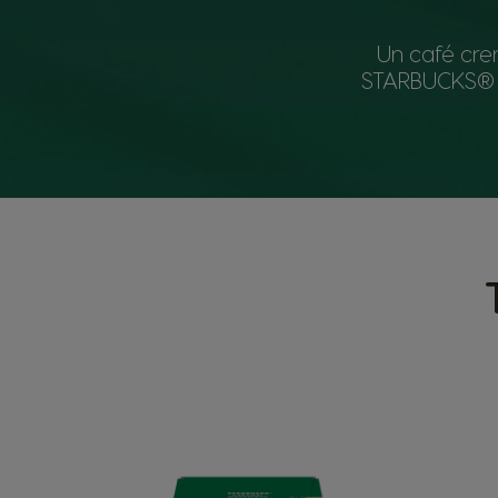
Un café cre
STARBUCKS® q