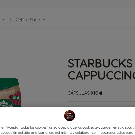
de
Tu Coffee Shop
da
s
STARBUCKS
CAPPUCCIN
CÁPSULAS:
x10
Icono
Cápsula
Disfrutá del cremoso y bala
tanto te gusta, y preparalo e
c en “Aceptar todas las cookies”, usted acepta que las cookies se guarden en su disposit
avegación del sitio, analizar el uso del mismo, y colaborar con nuestros estudios para