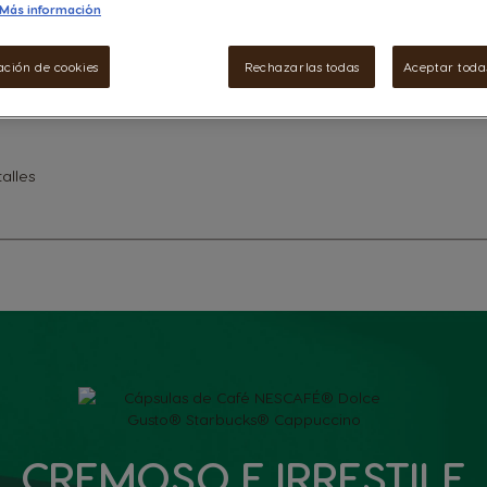
Más información
ación de cookies
Rechazarlas todas
Aceptar todas
alles
CREMOSO E IRRESTILE