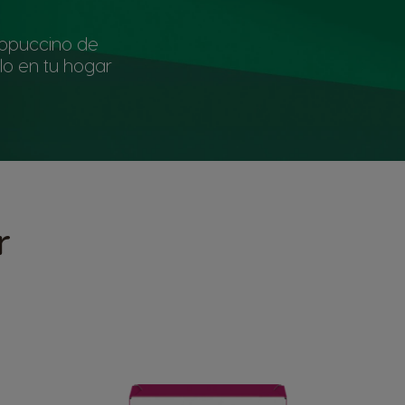
appuccino de
o en tu hogar
r