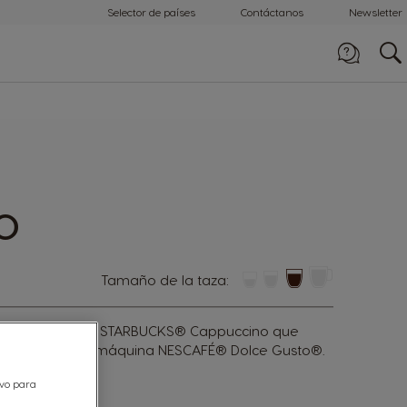
Selector de países
Contáctanos
Newsletter
Llámanos
0800-507-4000
O
tamaño de la taza:
nceado sabor del STARBUCKS® Cappuccino que
n tu casa con tu máquina NESCAFÉ® Dolce Gusto®
.
ivo para