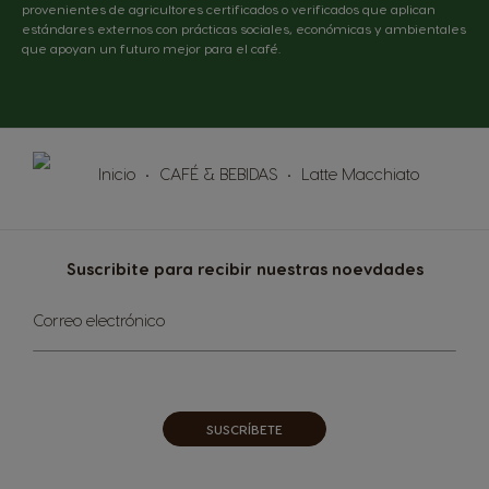
provenientes de agricultores certificados o verificados que aplican
estándares externos con prácticas sociales, económicas y ambientales
que apoyan un futuro mejor para el café.
Inicio
CAFÉ & BEBIDAS
Latte Macchiato
Suscribite para recibir nuestras noevdades
Inscríbase
Correo electrónico
a
nuestro
boletín
de
noticias:
SUSCRÍBETE