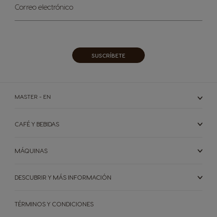
Inscríbase
Correo electrónico
a
nuestro
boletín
de
noticias:
SUSCRÍBETE
MASTER - EN
CAFÉ Y BEBIDAS
MÁQUINAS
DESCUBRIR Y MÁS INFORMACIÓN
TÉRMINOS Y CONDICIONES