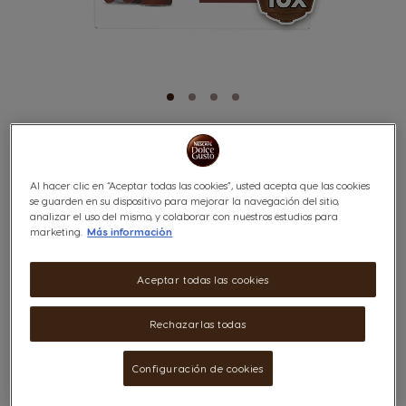
CHOCOCINO
Saltar
al
comienzo
Al hacer clic en “Aceptar todas las cookies”, usted acepta que las cookies
CHOCOLATE CALIENTE
de
se guarden en su dispositivo para mejorar la navegación del sitio,
la
analizar el uso del mismo, y colaborar con nuestros estudios para
galería
marketing.
Más información
de
imágenes
Aceptar todas las cookies
x10
Rechazarlas todas
Enamórate de nuestro irresistible chocolate caliente en tan sólo segundos.
No podrás evitar caer en la tentación de su cremosa textura y su intenso
Configuración de cookies
sabor a chocolate con notas de vainilla. Elaborado con granos de cacao de
primera calidad.