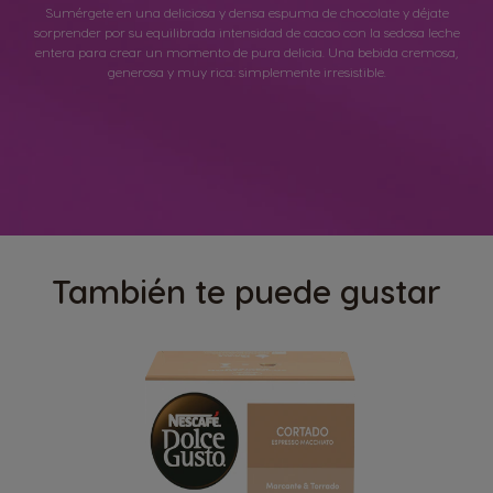
Sumérgete en una deliciosa y densa espuma de chocolate y déjate
sorprender por su equilibrada intensidad de cacao con la sedosa leche
entera para crear un momento de pura delicia. Una bebida cremosa,
generosa y muy rica: simplemente irresistible.
También te puede gustar