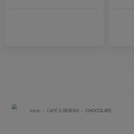
Argentina
Spanish
Belgium
Inicio
CAFÉ & BEBIDAS
CHOCOLATE
Dutch
Caribbean