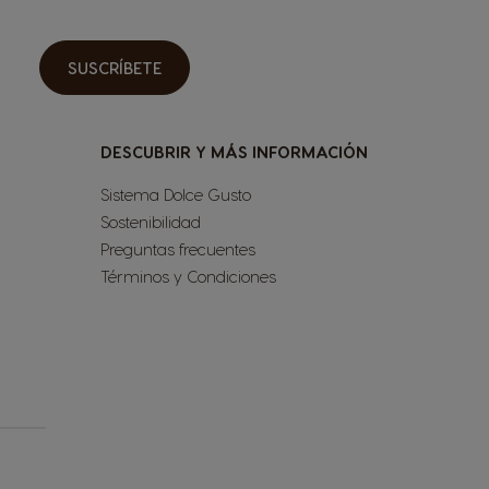
Spanish
Czechia
SUSCRÍBETE
Czeck
El Salvador
DESCUBRIR Y MÁS INFORMACIÓN
Spanish
Sistema Dolce Gusto
France
Sostenibilidad
French
Preguntas frecuentes
Términos y Condiciones
Guatemala
Spanish
Hong Kong
Chinese
Italy
Italian