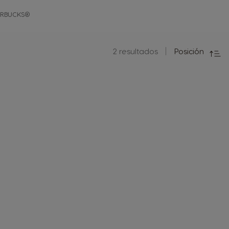
ARBUCKS®
Desc
Direc
2
resultados
Posición
Fijar
Ordenar
por: