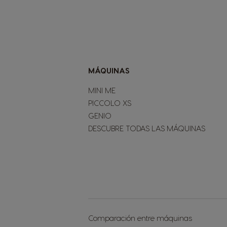
Spanish
boletín
de
noticias:
Croatia
Croatian
Ecuador
MÁQUINAS
Spanish
MINI ME
Finland
PICCOLO XS
Finnish
GENIO
DESCUBRE TODAS LAS MÁQUINAS
Greece
Greek
Hong Kong
English
Indonesia
Comparación entre máquinas
Indonesian