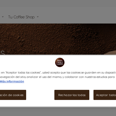
de
Tu Coffee Shop
da
s
s
ora nuestras
 Gusto y
c en “Aceptar todas las cookies”, usted acepta que las cookies se guarden en su disposit
avegación del sitio, analizar el uso del mismo, y colaborar con nuestros estudios para
Más información
ación de cookies
Rechazarlas todas
Aceptar todas