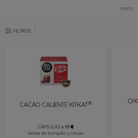
TODOS
FILTROS
CH
®
CACAO CALIENTE KITKAT
CÁPSULAS:
x 10
Icono
Cápsula
Notas de barquillo y cacao