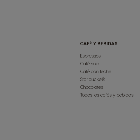
English
Costa Rica
Spanish
Denmark
CAFÉ Y BEBIDAS
Dannish
Espressos
Estonia
Café solo
Estonian
Café con leche
Starbucks®
Germany
Chocolates
German
Todos los cafés y bebidas
Honduras
Spanish
Hungary
Hungarian