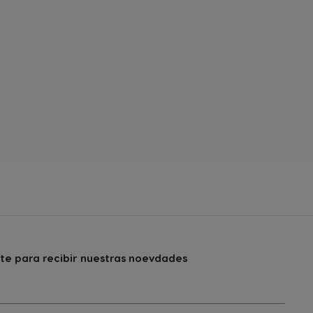
Belgium
French
Bulgaria
ite para recibir nuestras noevdades
Bulgarian
Colombia