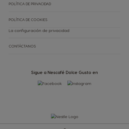
POLÍTICA DE PRIVACIDAD
Guatemala
Honduras
Spanish
Spanish
POLÍTICA DE COOKIES
La configuración de privacidad
Hong Kong
Hong Kong
English
Chinese
CONTÁCTANOS
Hungary
Indonesia
Hungarian
Indonesian
Sigue a Nescafé Dolce Gusto en
MÁQUINAS
CÁPSULAS
SUSTENTATIBILIDAD
Italy
Japan
Máquinas
Italian
Japanese
Cápsulas
TU COFFEE SHOP
Korea
Latvia
Korean
Latvian
Comparación de
Centro de Ayuda para
Store
Máquinas
Máquinas