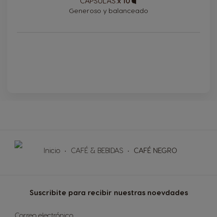
CÁPSULAS:
x 10
Cápsula
Generoso y balanceado
Seleccionar País
Argentina
Austria
Spanish
German
Belgium
Belgium
French
Dutch
Brazil
Bulgaria
Portuguese
Bulgarian
Inicio
CAFÉ & BEBIDAS
CAFÉ NEGRO
Chile
Caribbean
Spanish
English
Suscribite para recibir nuestras noevdades
Inscríbase
Correo electrónico