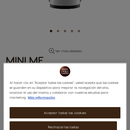
Saltar
Ver más detalles
al
MINI ME
comienzo
de
BLANCA/NEGRA
la
galería
de
Al hacer clic en “Aceptar todas las cookies”, usted acepta que las cookies
imágenes
se guarden en su dispositivo para mejorar la navegación del sitio,
analizar el uso del mismo, y colaborar con nuestros estudios para
marketing.
Más información
La Mini Me no es solo bonita y compacta, sino que además te ofrece la
oportunidad de preparar con total facilidad una amplia variedad de
Aceptar todas las cookies
bebidas con calidad de cafetería desde la comodidad de tu hogar.
Rechazarlas todas