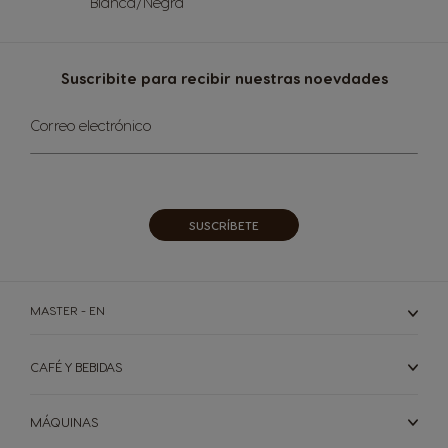
Blanca/Negra
Suscribite para recibir nuestras noevdades
Inscríbase
Correo electrónico
a
nuestro
boletín
de
noticias:
SUSCRÍBETE
MASTER - EN
CAFÉ Y BEBIDAS
MÁQUINAS