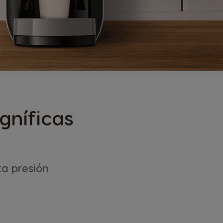
níficas
ta presión