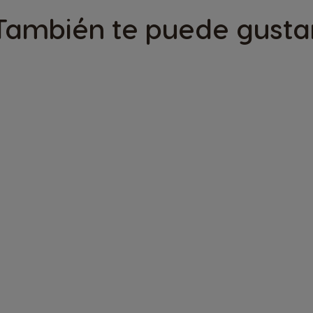
Finnish
También te puede gusta
Greece
Greek
Hong Kong
English
Indonesia
Indonesian
Korea
Korean
Malaysia
Malay
Netherland
Dutch