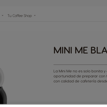
de
Tu Coffee Shop
da
s
MINI ME B
La Mini Me no es solo bonita 
oportunidad de preparar con t
con calidad de cafetería desd