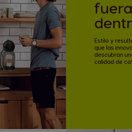
fuera
dent
Estilo y resul
que las innov
descubran un
calidad de caf