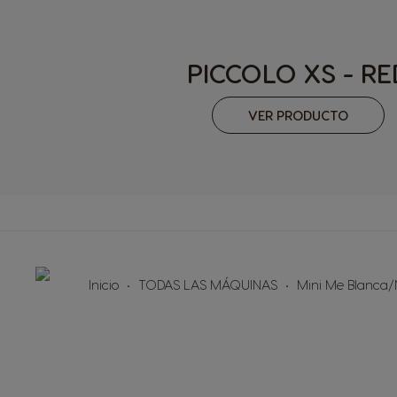
Norway
Norwegian
PICCOLO XS - RE
Peru
VER PRODUCTO
Spanish
Portugal
Portuguese
Rusia
Russian
Slovakia
Inicio
TODAS LAS MÁQUINAS
Mini Me Blanca
Slovak
Sweden
Swedish