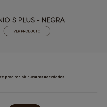
Paraguay
Spanish
IO S PLUS - NEGRA
Poland
VER PRODUCTO
Polish
Romania
Romanian
Singapore
Malay
Spain
ite para recibir nuestras noevdades
Spanish
Switzerland
French