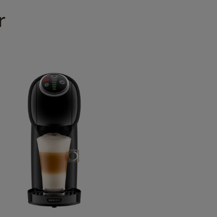
French
r
Guatemala
Spanish
Hong Kong
Chinese
Italy
Italian
Latvia
Latvian
Malta
Maltese
Nicaragua
Spanish