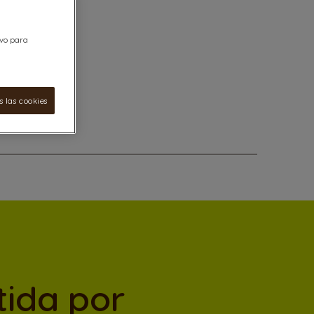
ivo para
 las cookies
tida por