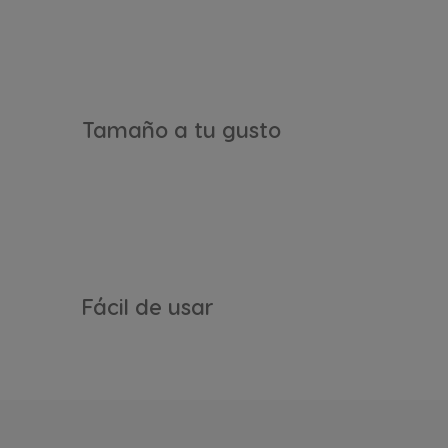
Argentina
Spanish
Tamaño a tu gusto
Belgium
Dutch
Caribbean
English
Costa Rica
Fácil de usar
Spanish
Denmark
Dannish
Estonia