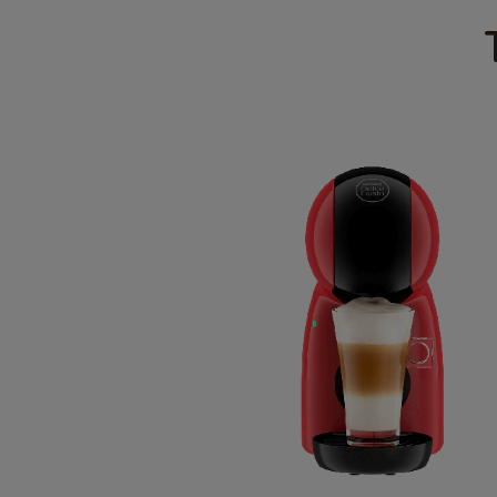
Estonian
Germany
German
Honduras
Spanish
Hungary
Hungarian
Japan
Japanese
Lithuania
Lithuanian
Mexico
Spanish