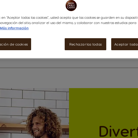
c en “Aceptar todas las cookies”, usted acepta que las cookies se guarden en su disposit
avegación del sitio, analizar el uso del mismo, y colaborar con nuestros estudios para
Más información
ación de cookies
Rechazarlas todas
Aceptar todas
alles
Diver