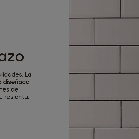
dazo
alidades. La
do diseñada
ones de
e resienta.